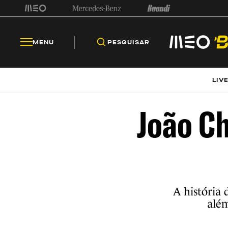
MENU
PESQUISAR
LIV
João Ch
A história 
além