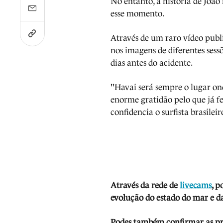
No entanto, a história de João
esse momento.
Através de um raro vídeo publ
nos imagens de diferentes sess
dias antes do acidente.
"Havai será sempre o lugar o
enorme gratidão pelo que já f
confidencia o surfista brasileir
Através da rede de
livecams
, p
evolução do estado do mar e da
Podes também confirmar as prev