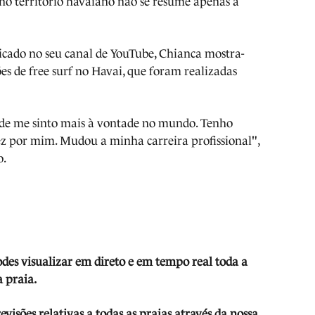
 no território havaiano não se resume apenas a
icado no seu canal de YouTube, Chianca mostra-
ões de free surf no Havai, que foram realizadas
nde me sinto mais à vontade no mundo. Tenho
ez por mim. Mudou a minha carreira profissional",
o.
odes visua
lizar em direto e em tempo real toda a
 praia.
isões relativas a todas as praias através da nossa