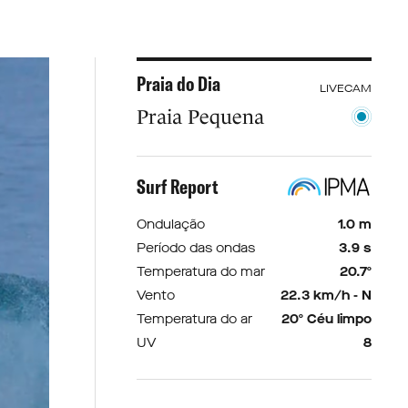
Praia do Dia
LIVECAM
Praia Pequena
Surf Report
Ondulação
1.0 m
Período das ondas
3.9 s
Temperatura do mar
20.7º
Vento
22.3 km/h - N
Temperatura do ar
20º Céu limpo
UV
8