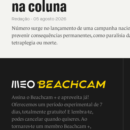
na coluna
Redação - 05 agosto 2026
Número surge no lançamento de uma campanha nacio
prevenir consequências permanentes, como paralisia da
tetraplegia ou morte.
Assina o Beachcam + e aproveita já!
Oferecemos um período experimental de 7
dias, totalmente gratuito! E lembra-te,
podes cancelar quando quiseres. Ao
tornares-te um membro Beachcam +,