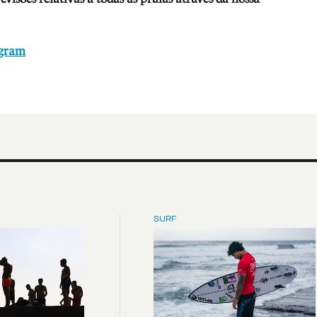
agram
SURF