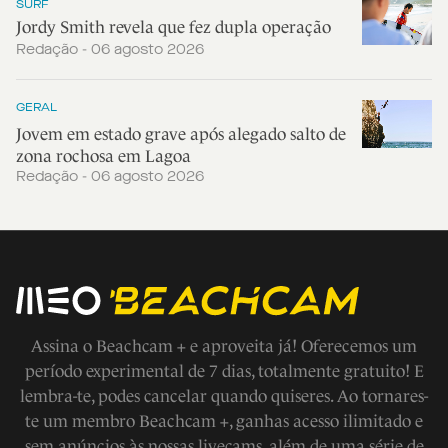
SURF
Jordy Smith revela que fez dupla operação
Redação - 06 agosto 2026
GERAL
Jovem em estado grave após alegado salto de
zona rochosa em Lagoa
Redação - 06 agosto 2026
Assina o Beachcam + e aproveita já! Oferecemos um
período experimental de 7 dias, totalmente gratuito! E
lembra-te, podes cancelar quando quiseres. Ao tornares-
te um membro Beachcam +, ganhas acesso ilimitado e
sem anúncios às nossas livecams, além de uma série de