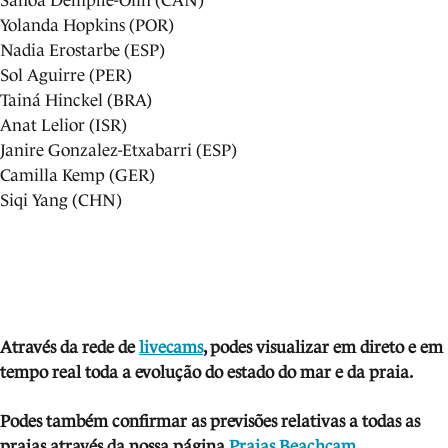
Sanoa Dempfle-Olin (CAN)
Yolanda Hopkins (POR)
Nadia Erostarbe (ESP)
Sol Aguirre (PER)
Tainá Hinckel (BRA)
Anat Lelior (ISR)
Janire Gonzalez-Etxabarri (ESP)
Camilla Kemp (GER)
Siqi Yang (CHN)
Através da rede de
livecams
, podes visua
lizar em direto e em
tempo real toda a evolução do estado do mar e da praia.
Podes também confirmar as previsões relativas a todas as
praias através da nossa página
Praias Beachcam
.