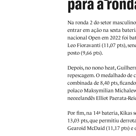
para a rond
Na ronda 2 do setor masculino,
entrar em ação na sexta bater
nacional Open em 2022 foi bat
Leo Fioravanti (11,07 pts), se
posto (9,66 pts).
Depois, no nono heat, Guilhe
repescagem. O medalhado de c
combinada de 8,40 pts, ficando 
polaco Maksymilian Michalewsk
neozelandês Elliot Paerata-Reid
Por fim, na 14ª bateria, Kika
13,03 pts, que permitiu derrot
Gearoid McDaid (11,17 pts) e o