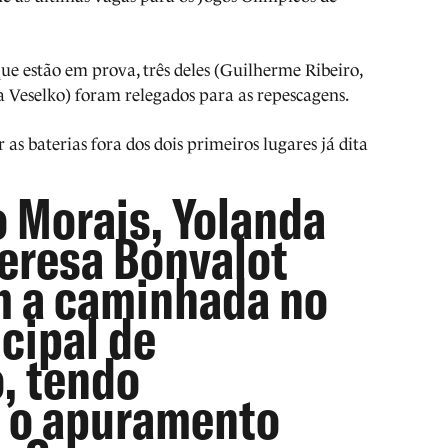
que estão em prova, três deles (Guilherme Ribeiro,
 Veselko) foram relegados para as repescagens.
as baterias fora dos dois primeiros lugares já dita
o Morais, Yolanda
Teresa Bonvalot
 a caminhada no
cipal de
, tendo
 o apuramento