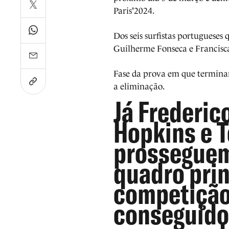
Paris'2024.
Dos seis surfistas portugueses 
Guilherme Fonseca e Francisca
Fase da prova em que terminar 
a eliminação.
Já Frederic
Hopkins e 
prosseguem
quadro prin
competição
conseguido