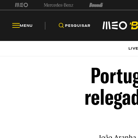
MENU
PESQUISAR
LIV
Portug
relega
João Aranha,