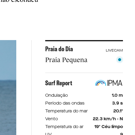
Praia do Dia
LIVECAM
Praia Pequena
Surf Report
Ondulação
1.0 m
Período das ondas
3.9 s
Temperatura do mar
20.1º
Vento
22.3 km/h - N
Temperatura do ar
19º Céu limpo
UV
9