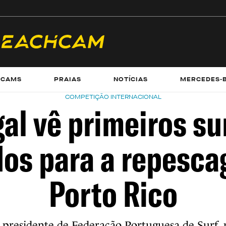
ECAMS
PRAIAS
NOTÍCIAS
MERCEDES-
COMPETIÇÃO INTERNACIONAL
al vê primeiros su
dos para a repesc
Porto Rico
 presidente de Federação Portuguesa de Surf,