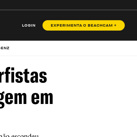
LOGIN
EXPERIMENTA O BEACHCAM +
BENZ
rfistas
agem em
 não escondeu