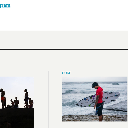
agram
SURF