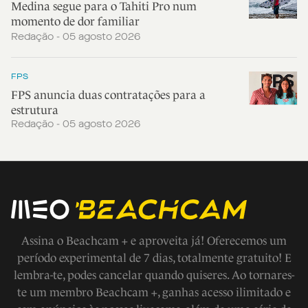
Medina segue para o Tahiti Pro num
momento de dor familiar
Redação - 05 agosto 2026
FPS
FPS anuncia duas contratações para a
estrutura
Redação - 05 agosto 2026
Assina o Beachcam + e aproveita já! Oferecemos um
período experimental de 7 dias, totalmente gratuito! E
lembra-te, podes cancelar quando quiseres. Ao tornares-
te um membro Beachcam +, ganhas acesso ilimitado e