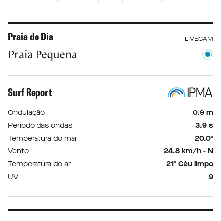
Praia do Dia
LIVECAM
Praia Pequena
Surf Report
Ondulação
0.9 m
Período das ondas
3.9 s
Temperatura do mar
20.0º
Vento
24.8 km/h - N
Temperatura do ar
21º Céu limpo
UV
9