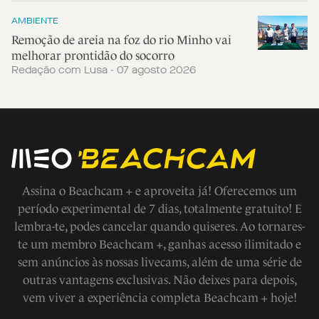
AMBIENTE
Remoção de areia na foz do rio Minho vai
melhorar prontidão do socorro
Redação com Lusa - 07 agosto 2026
Assina o Beachcam + e aproveita já! Oferecemos um
período experimental de 7 dias, totalmente gratuito! E
lembra-te, podes cancelar quando quiseres. Ao tornares-
te um membro Beachcam +, ganhas acesso ilimitado e
sem anúncios às nossas livecams, além de uma série de
outras vantagens exclusivas. Não deixes para depois,
vem viver a experiência completa Beachcam + hoje!