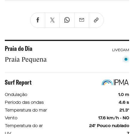
Praia do Dia
LIVECAM
Praia Pequena
Surf Report
Ondulação
1.0 m
Período das ondas
4.6 s
Temperatura do mar
21.3º
Vento
17.6 km/h - NO
Temperatura do ar
24º Pouco nublado
UV
7