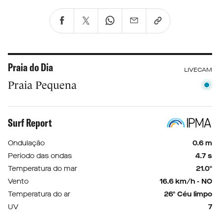
Praia do Dia
LIVECAM
Praia Pequena
Surf Report
Ondulação
0.6 m
Período das ondas
4.7 s
Temperatura do mar
21.0º
Vento
16.6 km/h - NO
Temperatura do ar
26º Céu limpo
UV
7