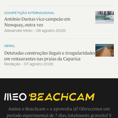
COMPETIÇÃO INTERNACIONAL
António Dantas vice-campeão em
Newquay, outra vez
Alexandre Melo - 08 agosto 2026
GERAL
Detetadas construções ilegais e irregularidades
em restaurantes nas praias da Caparica
Redação - 07 agosto 2026
Assina o Beachcam + e aproveita já! Oferecemos um
período experimental de 7 dias, totalmente gratuito! E