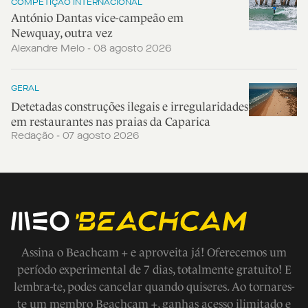
COMPETIÇÃO INTERNACIONAL
António Dantas vice-campeão em
Newquay, outra vez
Alexandre Melo - 08 agosto 2026
GERAL
Detetadas construções ilegais e irregularidades
em restaurantes nas praias da Caparica
Redação - 07 agosto 2026
Assina o Beachcam + e aproveita já! Oferecemos um
período experimental de 7 dias, totalmente gratuito! E
lembra-te, podes cancelar quando quiseres. Ao tornares-
te um membro Beachcam +, ganhas acesso ilimitado e