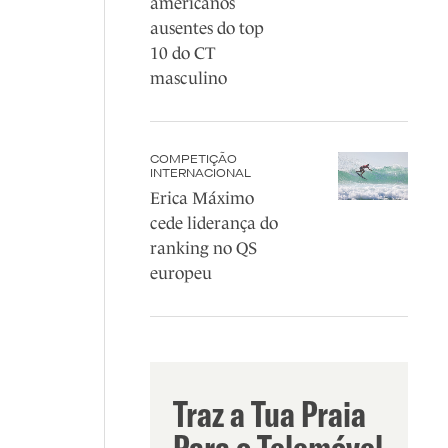
americanos
ausentes do top
10 do CT
masculino
COMPETIÇÃO
INTERNACIONAL
Erica Máximo
cede liderança do
ranking no QS
europeu
Traz a Tua Praia
Para o Telemóvel