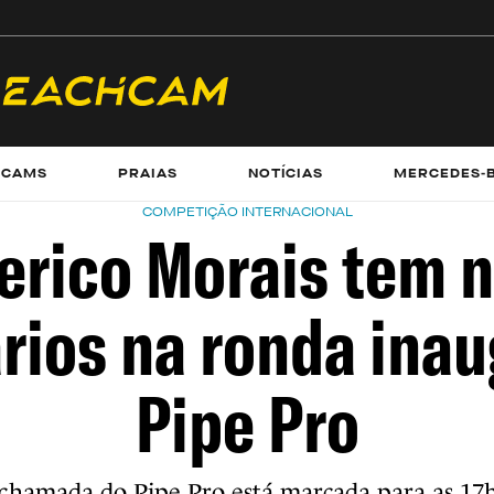
ECAMS
PRAIAS
NOTÍCIAS
MERCEDES-
COMPETIÇÃO INTERNACIONAL
erico Morais tem 
rios na ronda inau
Pipe Pro
chamada do Pipe Pro está marcada para as 17