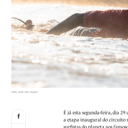
WSL/Alan Van Gysen
É já esta segunda-feira, dia 29
a etapa inaugural do circuito 
surfistas do planeta aos famos