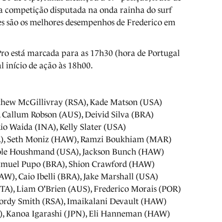
 da competição disputada na onda rainha do surf
es são os melhores desempenhos de Frederico em
ro está marcada para as 17h30 (hora de Portugal
 início de ação às 18h00.
tthew McGillivray (RSA), Kade Matson (USA)
, Callum Robson (AUS), Deivid Silva (BRA)
Rio Waida (INA), Kelly Slater (USA)
USA), Seth Moniz (HAW), Ramzi Boukhiam (MAR)
Cole Houshmand (USA), Jackson Bunch (HAW)
 Samuel Pupo (BRA), Shion Crawford (HAW)
AW), Caio Ibelli (BRA), Jake Marshall (USA)
ITA), Liam O'Brien (AUS), Frederico Morais (POR)
 Jordy Smith (RSA), Imaikalani Devault (HAW)
N), Kanoa Igarashi (JPN), Eli Hanneman (HAW)