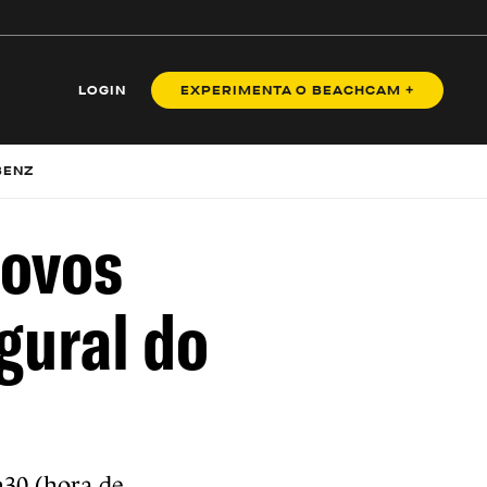
LOGIN
EXPERIMENTA O BEACHCAM +
BENZ
novos
gural do
h30 (hora de