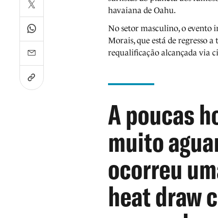
havaiana de Oahu.
No setor masculino, o evento 
Morais, que está de regresso a 
requalificação alcançada via c
A poucas ho
muito agua
ocorreu um
heat draw c