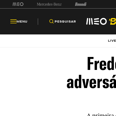
MENU
PESQUISAR
LIV
Fred
adversá
A primeira 