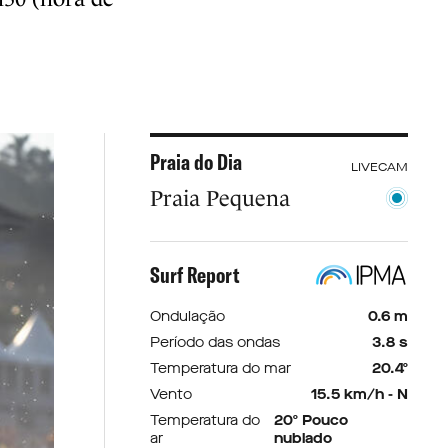
Praia do Dia
LIVECAM
Praia Pequena
Surf Report
Ondulação
0.6 m
Período das ondas
3.8 s
Temperatura do mar
20.4º
Vento
15.5 km/h - N
Temperatura do
20º Pouco
ar
nublado