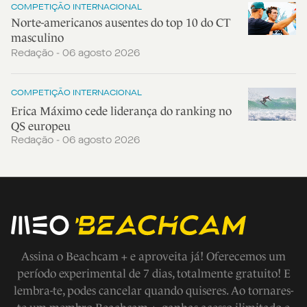
COMPETIÇÃO INTERNACIONAL
Norte-americanos ausentes do top 10 do CT
masculino
Redação - 06 agosto 2026
COMPETIÇÃO INTERNACIONAL
Erica Máximo cede liderança do ranking no
QS europeu
Redação - 06 agosto 2026
Assina o Beachcam + e aproveita já! Oferecemos um
período experimental de 7 dias, totalmente gratuito! E
lembra-te, podes cancelar quando quiseres. Ao tornares-