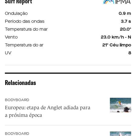
Surf Report
Ondulação
0.9 m
Período das ondas
3.7 s
Temperatura do mar
20.0º
Vento
23.0 km/h - N
Temperatura do ar
21º Céu limpo
UV
8
Relacionadas
BODYBOARD
Europeu: etapa de Anglet adiada para
a próxima época
BODYBOARD