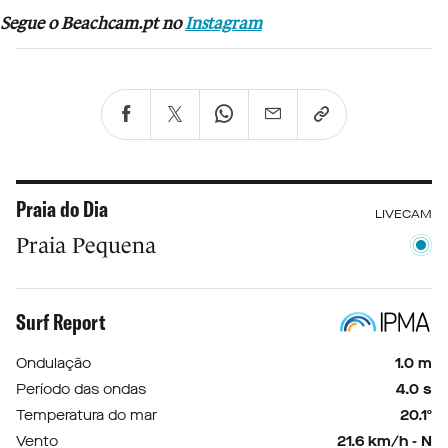
Segue o Beachcam.pt no
Instagram
Praia do Dia
LIVECAM
Praia Pequena
Surf Report
Ondulação
1.0 m
Período das ondas
4.0 s
Temperatura do mar
20.1º
Vento
21.6 km/h - N