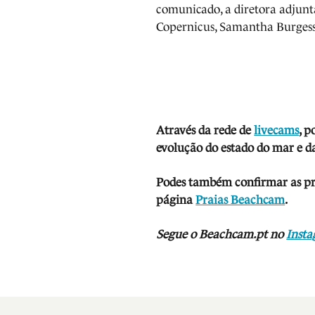
comunicado, a diretora adjunt
Copernicus, Samantha Burgess
Através da rede de
livecams
, p
evolução do es
tado do mar e da
Podes também confirmar as prev
página
Praias Beachcam
.
Segue o Beachcam.pt no
Inst