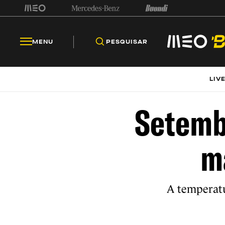
MENU
PESQUISAR
LIV
Setemb
m
A temperatu