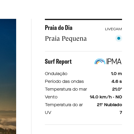
Praia do Dia
LIVECAM
Praia Pequena
Surf Report
Ondulação
1.0 m
Período das ondas
4.6 s
Temperatura do mar
21.0º
Vento
14.0 km/h - NO
Temperatura do ar
21º Nublado
UV
7