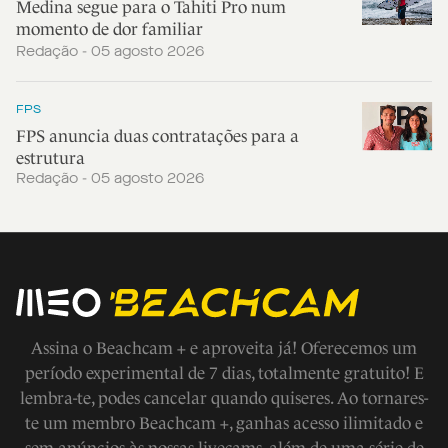
Medina segue para o Tahiti Pro num
momento de dor familiar
Redação - 05 agosto 2026
FPS
FPS anuncia duas contratações para a
estrutura
Redação - 05 agosto 2026
Assina o Beachcam + e aproveita já! Oferecemos um
período experimental de 7 dias, totalmente gratuito! E
lembra-te, podes cancelar quando quiseres. Ao tornares-
te um membro Beachcam +, ganhas acesso ilimitado e