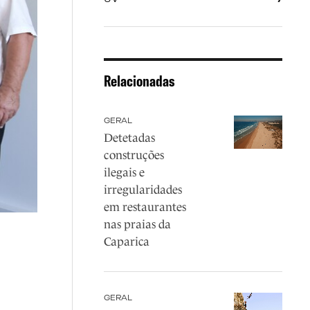
Relacionadas
GERAL
Detetadas
construções
ilegais e
irregularidades
em restaurantes
nas praias da
Caparica
GERAL