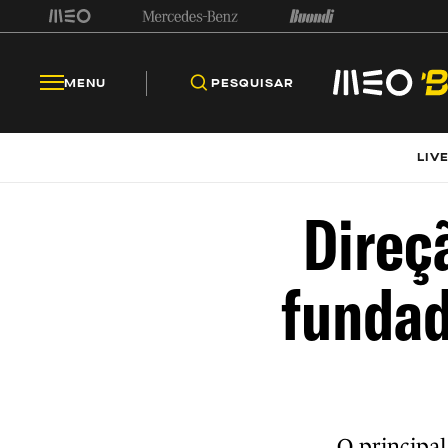
MENU
PESQUISAR
LIV
Direç
fundad
O principal