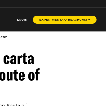
LOGIN
EXPERIMENTA O BEACHCAM +
BENZ
 carta
oute of
ean Route of