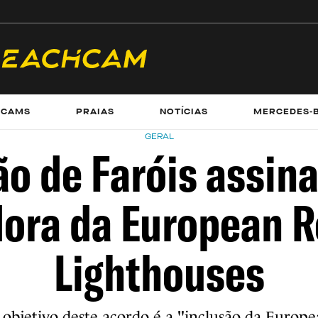
ECAMS
PRAIAS
NOTÍCIAS
MERCEDES-
GERAL
ão de Faróis assina
ora da European R
Lighthouses
 objetivo deste acordo é a "inclusão da Europ