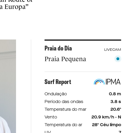
da Europa"
Praia do Dia
LIVECAM
Praia Pequena
Surf Report
Ondulação
0.8 m
Período das ondas
3.8 s
Temperatura do mar
20.6º
Vento
20.9 km/h - N
Temperatura do ar
28º Céu limpo
UV
7