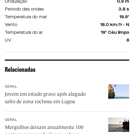
Ondulação
0.9 m
Período das ondas
3.8 s
Temperatura do mar
19.9º
Vento
18.0 km/h - N
Temperatura do ar
19º Céu limpo
UV
8
Relacionadas
GERAL
Jovem em estado grave após alegado
salto de zona rochosa em Lagoa
GERAL
Mergulhos deixam anualmente 100