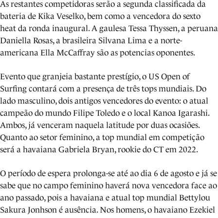
As restantes competidoras serão a segunda classificada da
bateria de Kika Veselko, bem como a vencedora do sexto
heat da ronda inaugural. A gaulesa Tessa Thyssen, a peruana
Daniella Rosas, a brasileira Silvana Lima e a norte-
americana Ella McCaffray são as potencias oponentes.
Evento que granjeia bastante prestígio, o US Open of
Surfing contará com a presença de três tops mundiais. Do
lado masculino, dois antigos vencedores do evento: o atual
campeão do mundo Filipe Toledo e o local Kanoa Igarashi.
Ambos, já venceram naquela latitude por duas ocasiões.
Quanto ao setor feminino, a top mundial em competição
será a havaiana Gabriela Bryan, rookie do CT em 2022.
O período de espera prolonga-se até ao dia 6 de agosto e já se
sabe que no campo feminino haverá nova vencedora face ao
ano passado, pois a havaiana e atual top mundial Bettylou
Sakura Jonhson é ausência. Nos homens, o havaiano Ezekiel