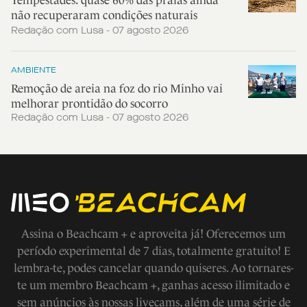
Tempestades: quase 60% das praias ainda
não recuperaram condições naturais
Redação com Lusa - 07 agosto 2026
AMBIENTE
Remoção de areia na foz do rio Minho vai
melhorar prontidão do socorro
Redação com Lusa - 07 agosto 2026
Assina o Beachcam + e aproveita já! Oferecemos um
período experimental de 7 dias, totalmente gratuito! E
lembra-te, podes cancelar quando quiseres. Ao tornares-
te um membro Beachcam +, ganhas acesso ilimitado e
sem anúncios às nossas livecams, além de uma série de