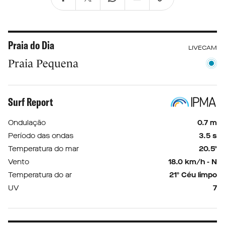
Praia do Dia
LIVECAM
Praia Pequena
Surf Report
Ondulação
0.7 m
Período das ondas
3.5 s
Temperatura do mar
20.5º
Vento
18.0 km/h - N
Temperatura do ar
21º Céu limpo
UV
7