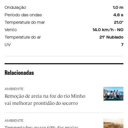
Ondulação
1.0 m
Período das ondas
4.6 s
Temperatura do mar
21.0º
Vento
14.0 km/h - NO
Temperatura do ar
21º Nublado
UV
7
Relacionadas
AMBIENTE
Remoção de areia na foz do rio Minho
vai melhorar prontidão do socorro
AMBIENTE
Tempestades: quase 60% das praias