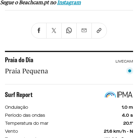
Segue o Beachcam.pt no
Instagram
Praia do Dia
LIVECAM
Praia Pequena
Surf Report
Ondulação
1.0 m
Período das ondas
4.0 s
Temperatura do mar
20.1º
Vento
21.6 km/h - N