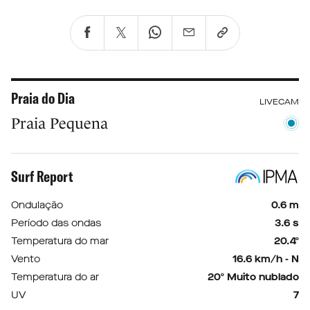
Praia do Dia
LIVECAM
Praia Pequena
Surf Report
Ondulação
0.6 m
Período das ondas
3.6 s
Temperatura do mar
20.4º
Vento
16.6 km/h - N
Temperatura do ar
20º Muito nublado
UV
7