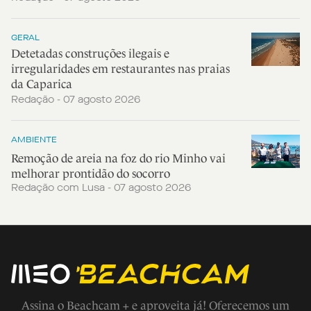
GERAL
Detetadas construções ilegais e
irregularidades em restaurantes nas praias
da Caparica
Redação - 07 agosto 2026
AMBIENTE
Remoção de areia na foz do rio Minho vai
melhorar prontidão do socorro
Redação com Lusa - 07 agosto 2026
Assina o Beachcam + e aproveita já! Oferecemos um