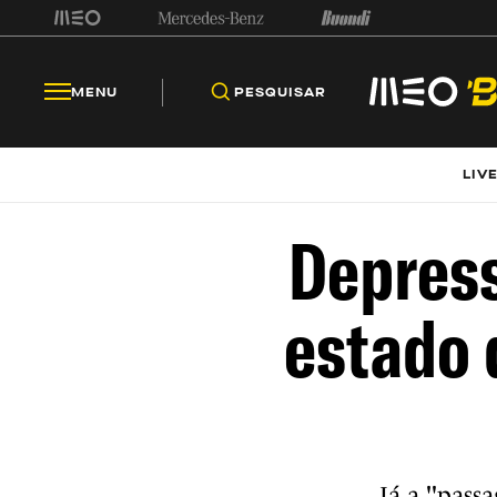
MENU
PESQUISAR
LIV
Depress
estado 
Já a "pass