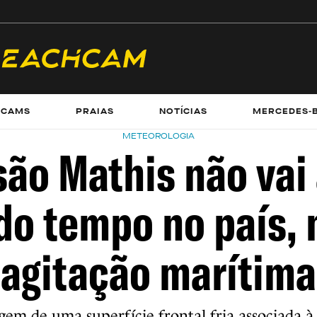
ECAMS
PRAIAS
NOTÍCIAS
MERCEDES-
METEOROLOGIA
ão Mathis não vai 
do tempo no país, 
agitação marítima
agem de uma superfície frontal fria associada à