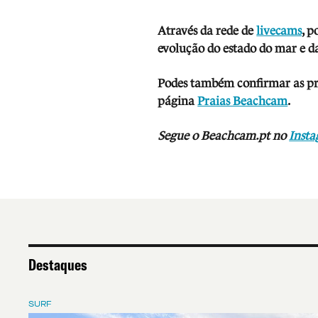
Através da rede de
livecams
, p
evolução do estado do mar e da
Podes também confirmar as prev
página
Praias Beachcam
.
Segue o Beachcam.pt no
Inst
Destaques
SURF