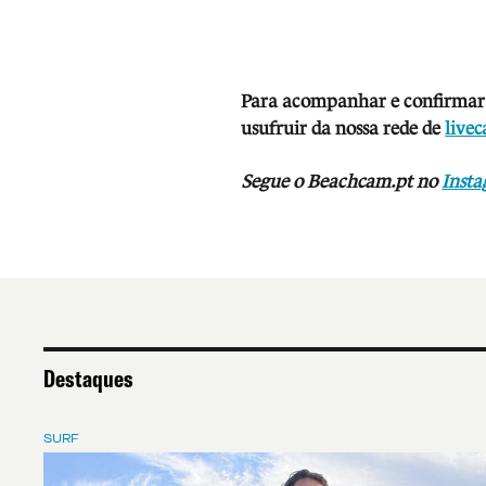
Para acompanhar e co
nfirmar 
usufruir da nossa rede de
live
Segue o Beachcam.pt no
Inst
Destaques
SURF