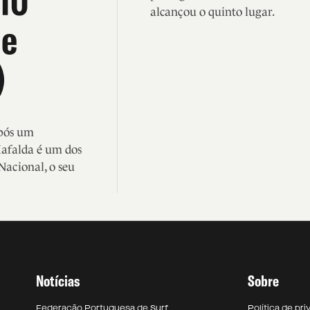
 10
alcançou o quinto lugar.
de
)
após um
Mafalda é um dos
Nacional, o seu
Notícias
Sobre
Federação Portuguesa de Surf
Política de pr