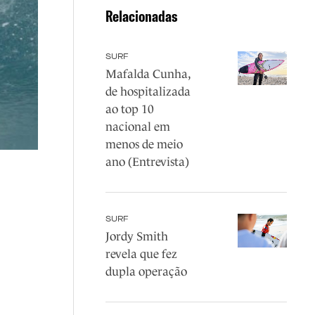
Relacionadas
SURF
Mafalda Cunha,
de hospitalizada
ao top 10
nacional em
menos de meio
ano (Entrevista)
SURF
Jordy Smith
revela que fez
dupla operação