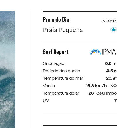
Praia do Dia
LIVECAM
Praia Pequena
Surf Report
Ondulação
0.6 m
Período das ondas
4.5 s
Temperatura do mar
20.8º
Vento
15.8 km/h - NO
Temperatura do ar
26º Céu limpo
UV
7