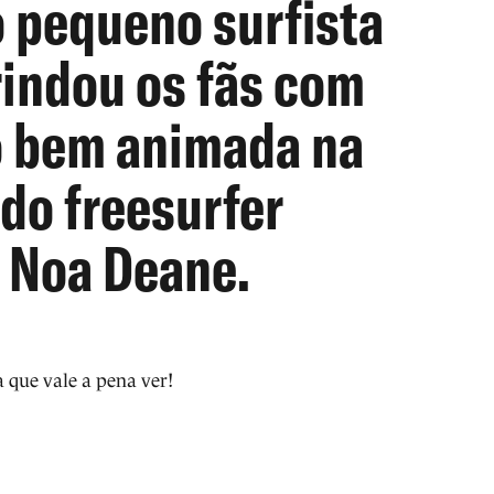
o pequeno surfista
rindou os fãs com
 bem animada na
do freesurfer
o Noa Deane.
que vale a pena ver!