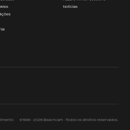
okies
Notícias
dições
ial
timento
©1998 - 2026 Beachcam - Todos os direitos reservados.