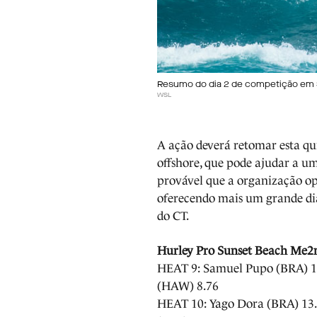
Resumo do dia 2 de competição em
WSL
A ação deverá retomar esta qui
offshore, que pode ajudar a u
provável que a organização o
oferecendo mais um grande di
do CT.
Hurley Pro Sunset Beach Me2n'
HEAT 9: Samuel Pupo (BRA) 10.
(HAW) 8.76
HEAT 10: Yago Dora (BRA) 13.