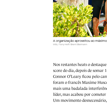
A organização aproveitou ao máximo
WSL/Tony Heff/Brent Bielmann
Nos restantes heats o destaque
score do dia, depois de somar 
Connor O’Leary ficou pelo cami
foram o francês Maxime Husce
mais uma badalada interferênci
líder, mas acabou por cometer
Um movimento desnecessário, 