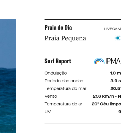
Praia do Dia
LIVECAM
Praia Pequena
Surf Report
Ondulação
1.0 m
Período das ondas
3.9 s
Temperatura do mar
20.5º
Vento
21.6 km/h - N
Temperatura do ar
20º Céu limpo
UV
9