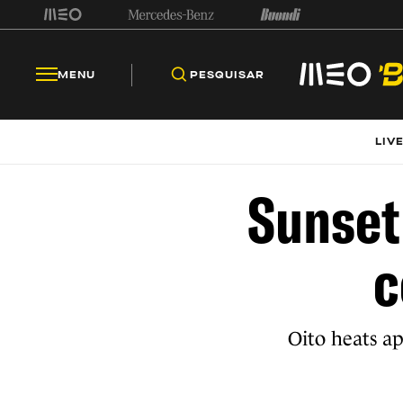
MENU
PESQUISAR
LIV
Sunset
c
Oito heats a