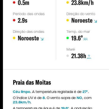
0.5m
23.8km/h
Período das ondas
Direção do vento
2.9s
Noroeste
Direção das ondas
Temp. do mar
º
Noroeste
19.6
Maré
21.38h
Praia das Moitas
Céu limpo
. A temperatura registada é de
27º
.
O Índice UV é de
8
. O vento sopra de
NO
, com
23.8km/h
.
A temperatura da água é de
19.6º
. A ondulação