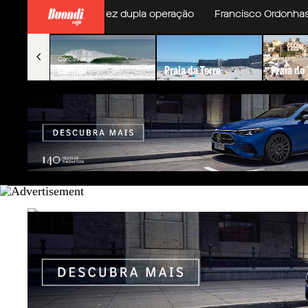
mith revela que fez dupla operação
Francisco Ordonhas repet
Carcavelos
Calhau
Praia da Torre
Praia do