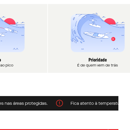
o
Prioridade
a ao pico
É de quem vem de trás
 áreas protegidas.
Fica atento à temperatura da água 