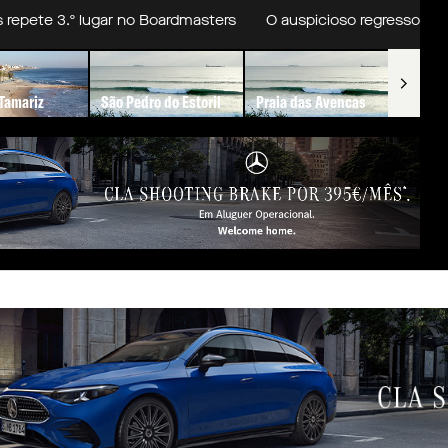
e 3.º lugar no Boardmasters
O auspicioso regresso de Joha
 Tamariz
São Pedro do Estoril
Praia das Avencas
Pared