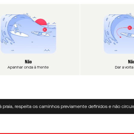
Não
Nã
Apanhar onda à frente
Dar a volt
 respeita os caminhos previamente definidos e não circules nas