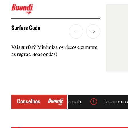
Surfers Code
Vais surfar? Minimiza os riscos e cumpre
as regras. Boas ondas!
Conselhos
 e respeita a sinalização da praia.
No acesso à praia,