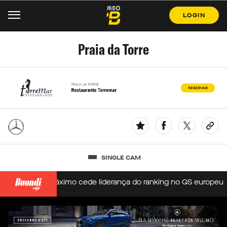
LOGIN
Praia da Torre
SINGLE CAM
rs
Erica Máximo cede liderança do ranking no QS europeu