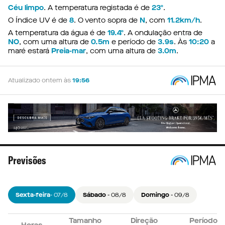
Céu limpo
. A temperatura registada é de
23º
.
O Índice UV é de
8
. O vento sopra de
N
, com
11.2km/h
.
A temperatura da água é de
19.4º
. A ondulação entra de
NO
, com uma altura de
0.5m
e período de
3.9s
. Às
10:20
a
maré estará
Preia-mar
, com uma altura de
3.0m
.
Atualizado ontem às
19:56
Previsões
Sexta-feira
- 07/8
Sábado
- 08/8
Domingo
- 09/8
Tamanho
Tamanho
Tamanho
Direção
Direção
Direção
Período
Período
Período