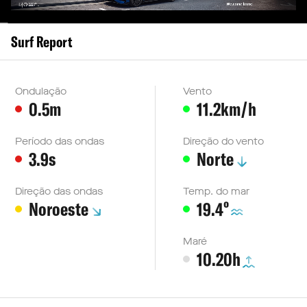
Surf Report
Ondulação
Vento
0.5m
11.2km/h
Período das ondas
Direção do vento
3.9s
Norte
Direção das ondas
Temp. do mar
º
Noroeste
19.4
Maré
10.20h