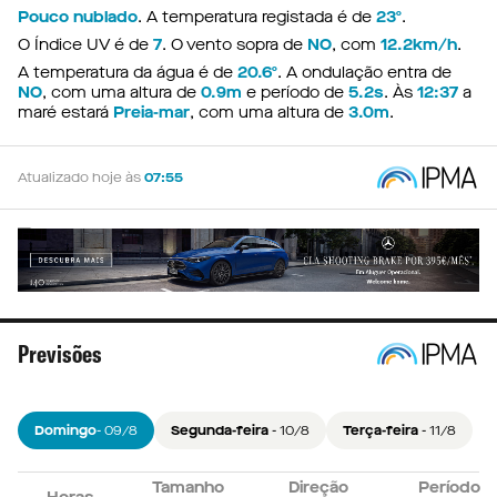
Pouco nublado
. A temperatura registada é de
23º
.
O Índice UV é de
7
. O vento sopra de
NO
, com
12.2km/h
.
A temperatura da água é de
20.6º
. A ondulação entra de
NO
, com uma altura de
0.9m
e período de
5.2s
. Às
12:37
a
maré estará
Preia-mar
, com uma altura de
3.0m
.
Atualizado hoje às
07:55
Previsões
Domingo
- 09/8
Segunda-feira
- 10/8
Terça-feira
- 11/8
Tamanho
Tamanho
Tamanho
Direção
Direção
Direção
Período
Período
Período