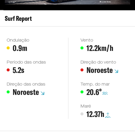
Surf Report
Ondulação
Vento
0.9m
12.2km/h
Período das ondas
Direção do vento
5.2s
Noroeste
Direção das ondas
Temp. do mar
º
Noroeste
20.6
Maré
12.37h