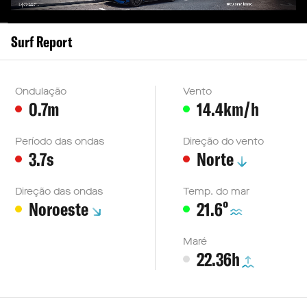
Surf Report
Ondulação
Vento
0.7m
14.4km/h
Período das ondas
Direção do vento
3.7s
Norte
Direção das ondas
Temp. do mar
º
Noroeste
21.6
Maré
22.36h