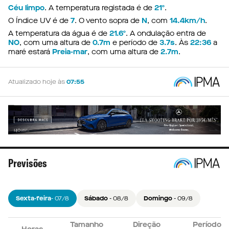
Céu limpo
. A temperatura registada é de
21º
.
O Índice UV é de
7
. O vento sopra de
N
, com
14.4km/h
.
A temperatura da água é de
21.6º
. A ondulação entra de
NO
, com uma altura de
0.7m
e período de
3.7s
. Às
22:36
a
maré estará
Preia-mar
, com uma altura de
2.7m
.
Atualizado hoje às
07:55
Previsões
Sexta-feira
- 07/8
Sábado
- 08/8
Domingo
- 09/8
Tamanho
Tamanho
Tamanho
Direção
Direção
Direção
Período
Período
Período