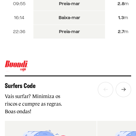
06:14
11:19
09:55
Baixa-mar
Preia-mar
Preia-mar
2.8
1.2
2.8
m
m
m
12:37
17:47
16:14
Baixa-mar
Preia-mar
Baixa-mar
3.0
1.2
1.3
m
m
m
19:05
22:36
Baixa-mar
Preia-mar
1.0
2.7
m
m
Surfers Code
Vais surfar? Minimiza os
riscos e cumpre as regras.
Boas ondas!