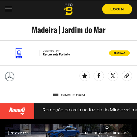
LOGIN
Madeira | Jardim do Mar
SINGLE CAM
s naturais
Remoção de areia na foz do rio Minho vai melhora