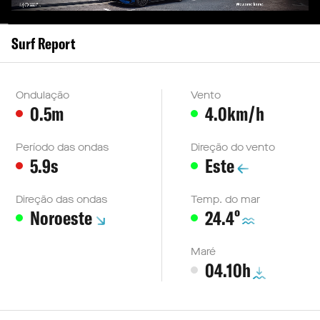
Surf Report
Ondulação
Vento
0.5m
4.0km/h
Período das ondas
Direção do vento
5.9s
Este
Direção das ondas
Temp. do mar
º
Noroeste
24.4
Maré
04.10h