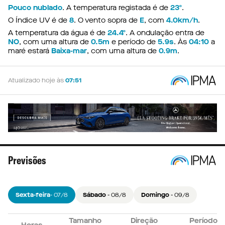
Pouco nublado
. A temperatura registada é de
23º
.
O Índice UV é de
8
. O vento sopra de
E
, com
4.0km/h
.
A temperatura da água é de
24.4º
. A ondulação entra de
NO
, com uma altura de
0.5m
e período de
5.9s
. Às
04:10
a
maré estará
Baixa-mar
, com uma altura de
0.9m
.
Atualizado hoje às
07:51
Previsões
Sexta-feira
- 07/8
Sábado
- 08/8
Domingo
- 09/8
Tamanho
Tamanho
Tamanho
Direção
Direção
Direção
Período
Período
Período