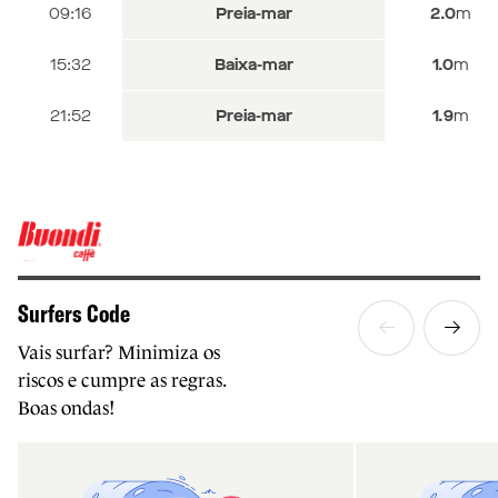
10:40
11:53
09:16
Preia-mar
Preia-mar
Preia-mar
2.0
2.2
2.0
m
m
m
17:02
18:17
15:32
Baixa-mar
Baixa-mar
Baixa-mar
0.9
0.7
1.0
m
m
m
23:19
21:52
Preia-mar
Preia-mar
2.0
1.9
m
m
Surfers Code
Vais surfar? Minimiza os
riscos e cumpre as regras.
Boas ondas!