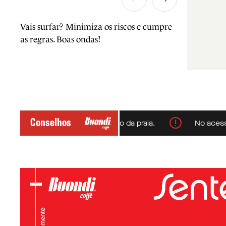
Vais surfar? Minimiza os riscos e cumpre
as regras. Boas ondas!
Conselhos
ores e respeita a sinalização da praia.
No acesso à pr