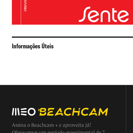
Informações Úteis
Assina o Beachcam + e aproveita já!
Oferecemos um período experimental de 7