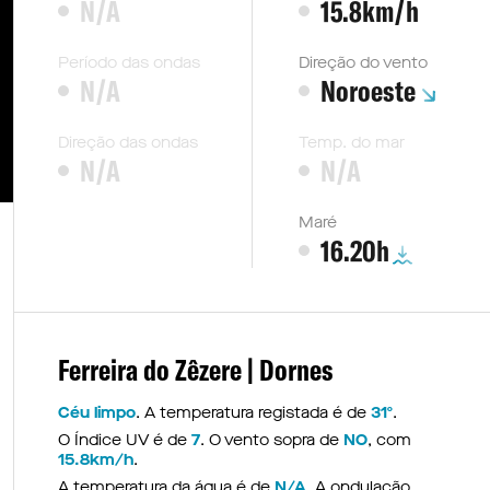
urantes nas praias da Caparica
N/A
Norte-americanos ausentes d
15.8km/h
Período das ondas
Direção do vento
N/A
Noroeste
Direção das ondas
Temp. do mar
N/A
N/A
Maré
16.20h
Ferreira do Zêzere | Dornes
Céu limpo
. A temperatura registada é de
31º
.
O Índice UV é de
7
. O vento sopra de
NO
, com
15.8km/h
.
A temperatura da água é de
N/A
. A ondulação