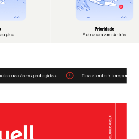
o
Prioridade
a ao pico
É de quem vem de trás
 nas áreas protegidas.
Fica atento à temperatura da á