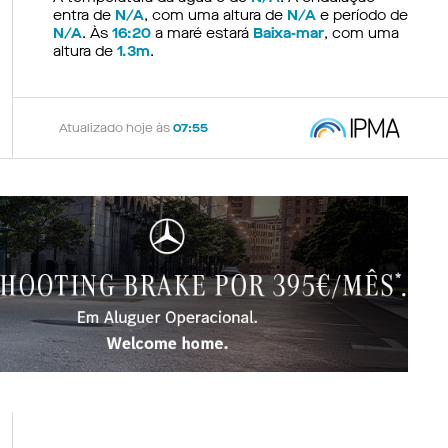
entra de
N/A
, com uma altura de
N/A
e período de
N/A
. Às
16:20
a maré estará
Baixa-mar
, com uma
altura de
1.3m
.
Atualizado hoje às
07:55