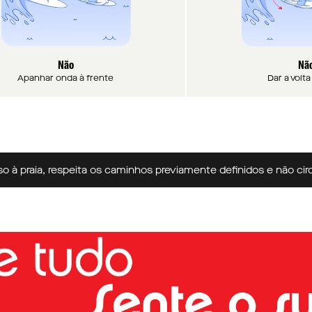
Não
Nã
Apanhar onda à frente
Dar a volt
aia, respeita os caminhos previamente definidos e não circules