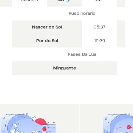
Fuso horário
Fuso horário
Fuso horário
Nascer do Sol
Nascer do Sol
Nascer do Sol
05:37
05:37
05:37
Pôr do Sol
Pôr do Sol
Pôr do Sol
19:39
19:39
19:39
Fases Da Lua
Fases Da Lua
Fases Da Lua
Minguante
Minguante
Minguante