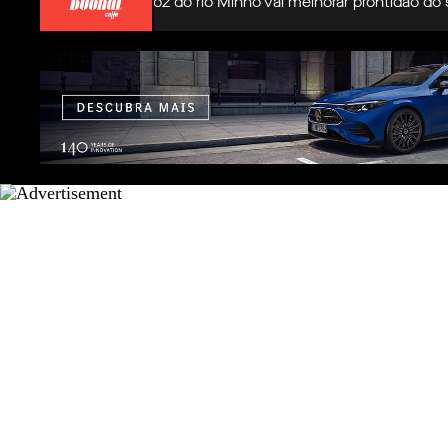
ão de areia na foz do rio Minho vai melhorar prontidão do soco