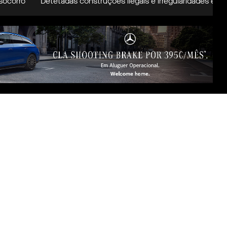
rro
Detetadas construções ilegais e irregularidades em resta