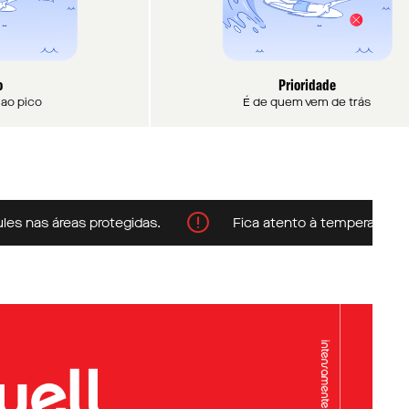
o
Prioridade
a ao pico
É de quem vem de trás
as áreas protegidas.
Fica atento à temperatura da águ