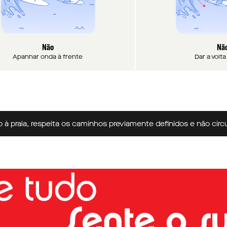
Não
Nã
Apanhar onda à frente
Dar a volt
ia, respeita os caminhos previamente definidos e não circules n