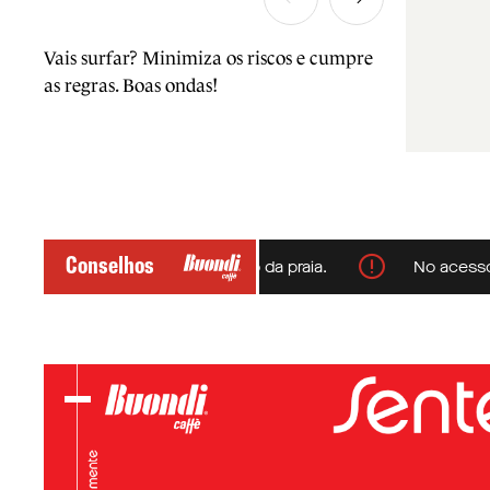
Vais surfar? Minimiza os riscos e cumpre
as regras. Boas ondas!
Conselhos
res e respeita a sinalização da praia.
No acesso à pra