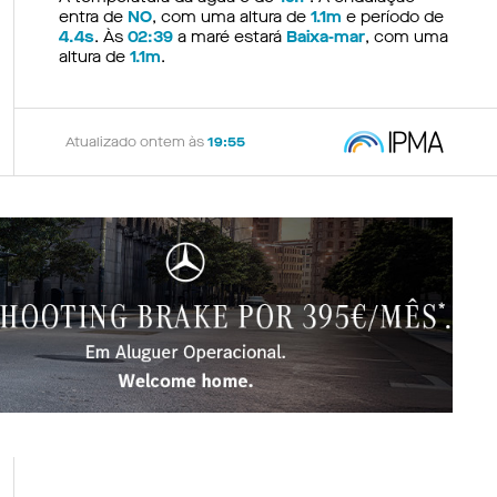
entra de
NO
, com uma altura de
1.1m
e período de
4.4s
. Às
02:39
a maré estará
Baixa-mar
, com uma
altura de
1.1m
.
Atualizado ontem às
19:55