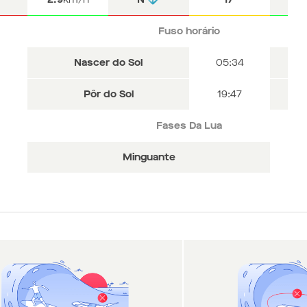
Fuso horário
Fuso horário
Fuso horário
Nascer do Sol
Nascer do Sol
Nascer do Sol
05:34
05:34
05:34
Pôr do Sol
Pôr do Sol
Pôr do Sol
19:47
19:47
19:47
Fases Da Lua
Fases Da Lua
Fases Da Lua
Minguante
Minguante
Minguante