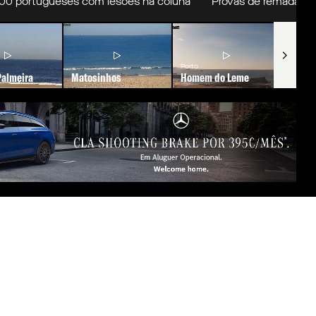
rtugueses com lesões na coluna
Provas de remada e de nat
Porto
Viana d
Palmeira
Matosinhos
Homem do Leme
Cabed