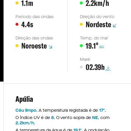
ação em águas abertas voltam à Ericeira
1.1m
2.2km/h
Medina segue para o
Período das ondas
Direção do vento
4.4s
Nordeste
o Castelo
elo
Direção das ondas
Temp. do mar
º
Noroeste
19.1
Maré
02.39h
Apúlia
Céu limpo
. A temperatura registada é de
17º
.
O Índice UV é de
8
. O vento sopra de
NE
, com
2.2km/h
.
A temperatura da água é de
19.1º
. A ondulação