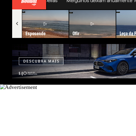
ntão da Laje em Oeiras
Mergulhos deixam anualmente 100 po
Esposende
Ofir
Leça da 