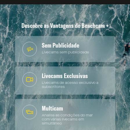
Descobre as Vantagens do Beachcam +
Sem Publicidade
Livecams sem publicidade
Livecams Exclusivas
Livecams de acesso exclusivo a
subscritores
Multicam
Analisa as condições do mar
com várias livecams em
simultâneo