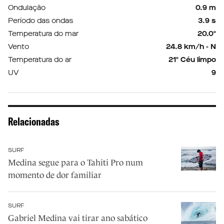
Ondulação
0.9 m
Período das ondas
3.9 s
Temperatura do mar
20.0º
Vento
24.8 km/h - N
Temperatura do ar
21º Céu limpo
UV
9
Relacionadas
SURF
Medina segue para o Tahiti Pro num
momento de dor familiar
SURF
Gabriel Medina vai tirar ano sabático