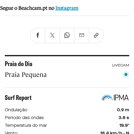
Segue o Beachcam.pt no
Instagram
Praia do Dia
LIVECAM
Praia Pequena
Surf Report
Ondulação
0.9 m
Período das ondas
3.8 s
Temperatura do mar
19.9º
Vento
18.4 km/h - N