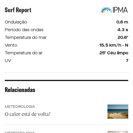
Surf Report
Ondulação
0.6 m
Período das ondas
4.3 s
Temperatura do mar
20.6º
Vento
15.5 km/h - N
Temperatura do ar
25º Céu limpo
UV
7
Relacionadas
METEOROLOGIA
O calor está de volta!