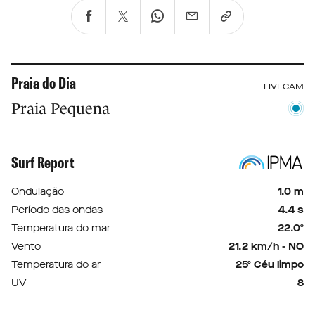
Praia do Dia
LIVECAM
Praia Pequena
Surf Report
Ondulação
1.0 m
Período das ondas
4.4 s
Temperatura do mar
22.0º
Vento
21.2 km/h - NO
Temperatura do ar
25º Céu limpo
UV
8