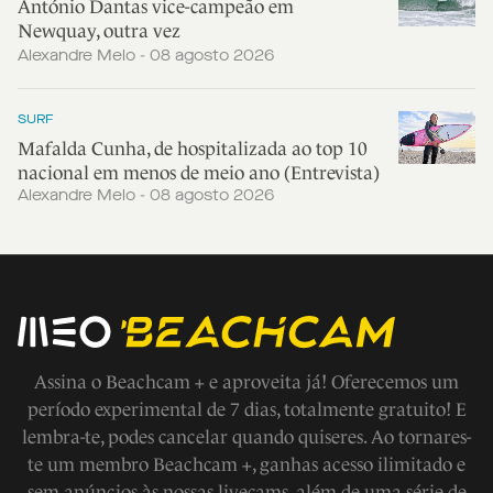
António Dantas vice-campeão em
Newquay, outra vez
Alexandre Melo - 08 agosto 2026
SURF
Mafalda Cunha, de hospitalizada ao top 10
nacional em menos de meio ano (Entrevista)
Alexandre Melo - 08 agosto 2026
Assina o Beachcam + e aproveita já! Oferecemos um
período experimental de 7 dias, totalmente gratuito! E
lembra-te, podes cancelar quando quiseres. Ao tornares-
te um membro Beachcam +, ganhas acesso ilimitado e
sem anúncios às nossas livecams, além de uma série de