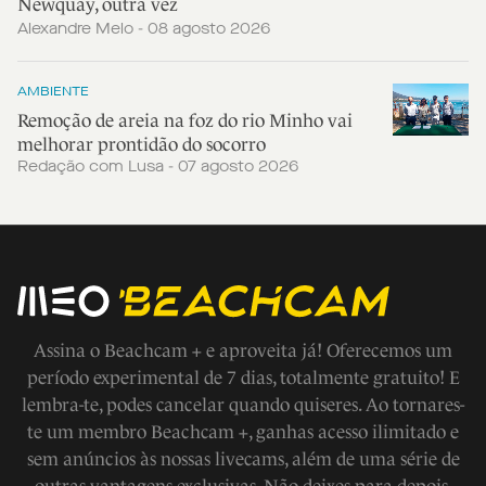
Newquay, outra vez
Alexandre Melo - 08 agosto 2026
AMBIENTE
Remoção de areia na foz do rio Minho vai
melhorar prontidão do socorro
Redação com Lusa - 07 agosto 2026
Assina o Beachcam + e aproveita já! Oferecemos um
período experimental de 7 dias, totalmente gratuito! E
lembra-te, podes cancelar quando quiseres. Ao tornares-
te um membro Beachcam +, ganhas acesso ilimitado e
sem anúncios às nossas livecams, além de uma série de