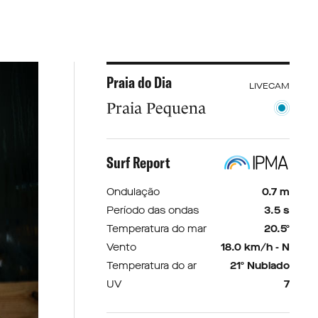
Praia do Dia
LIVECAM
Praia Pequena
Surf Report
Ondulação
0.7 m
Período das ondas
3.5 s
Temperatura do mar
20.5º
Vento
18.0 km/h - N
Temperatura do ar
21º Nublado
UV
7