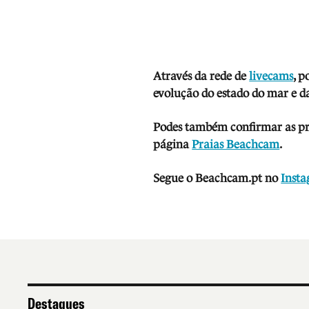
Através da rede de
livecams
, p
evolução do estado do mar e da
Podes também confirmar as prev
página
Praias Beachcam
.
Segue o Beachcam.pt no
Inst
Destaques