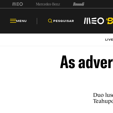
MENU
PESQUISAR
LIV
As adver
Duo luso
Teahupo