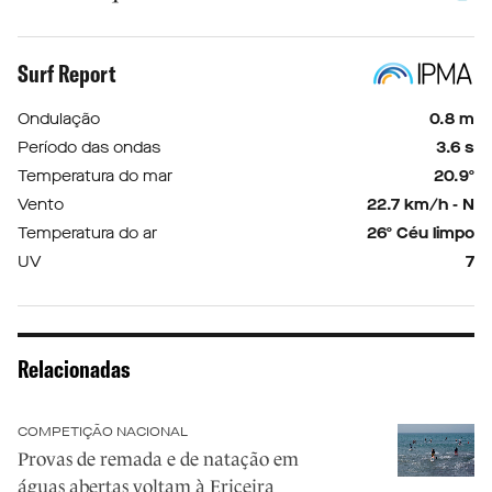
Surf Report
Ondulação
0.8 m
Período das ondas
3.6 s
Temperatura do mar
20.9º
Vento
22.7 km/h - N
Temperatura do ar
26º Céu limpo
UV
7
Relacionadas
COMPETIÇÃO NACIONAL
Provas de remada e de natação em
águas abertas voltam à Ericeira