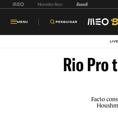
MENU
PESQUISAR
LIV
Rio Pro
Facto con
Houshma