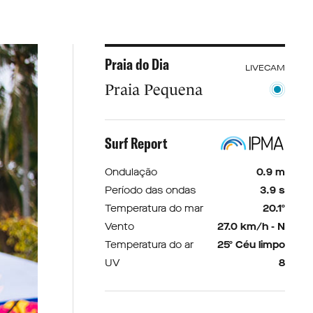
Praia do Dia
LIVECAM
Praia Pequena
Surf Report
Ondulação
0.9 m
Período das ondas
3.9 s
Temperatura do mar
20.1º
Vento
27.0 km/h - N
Temperatura do ar
25º Céu limpo
UV
8