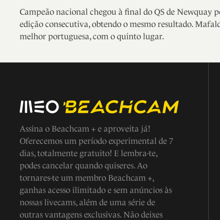
Campeão nacional chegou à final do QS de Newquay p
edição consecutiva, obtendo o mesmo resultado. Mafald
melhor portuguesa, com o quinto lugar.
Assina o Beachcam + e aproveita já!
Oferecemos um período experimental de 7
dias, totalmente gratuito! E lembra-te,
podes cancelar quando quiseres. Ao
tornares-te um membro Beachcam +,
ganhas acesso ilimitado e sem anúncios às
nossas livecams, além de uma série de
outras vantagens exclusivas. Não deixes