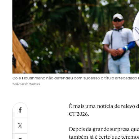
Cole Houshmand não defendeu com sucesso o título arrecadado 
WSL/Aaron Hughes
É mais uma notícia de relevo d
CT’2026.
Depois da grande surpresa que
também já é certo que teremo