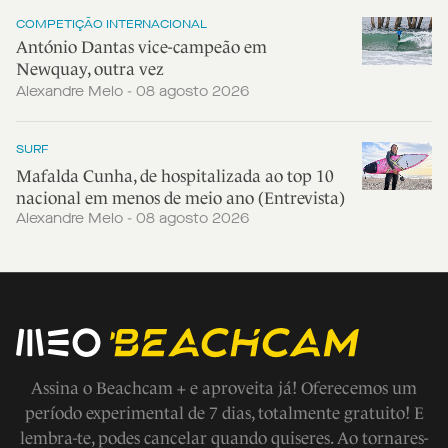
COMPETIÇÃO INTERNACIONAL
António Dantas vice-campeão em
Newquay, outra vez
Alexandre Melo - 08 agosto 2026
SURF
Mafalda Cunha, de hospitalizada ao top 10
nacional em menos de meio ano (Entrevista)
Alexandre Melo - 08 agosto 2026
Assina o Beachcam + e aproveita já! Oferecemos um
período experimental de 7 dias, totalmente gratuito! E
lembra-te, podes cancelar quando quiseres. Ao tornares-