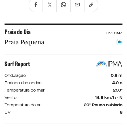
Praia do Dia
LIVECAM
Praia Pequena
Surf Report
Ondulação
0.9 m
Período das ondas
4.0 s
Temperatura do mar
21.0º
Vento
14.8 km/h - N
Temperatura do ar
20º Pouco nublado
UV
8