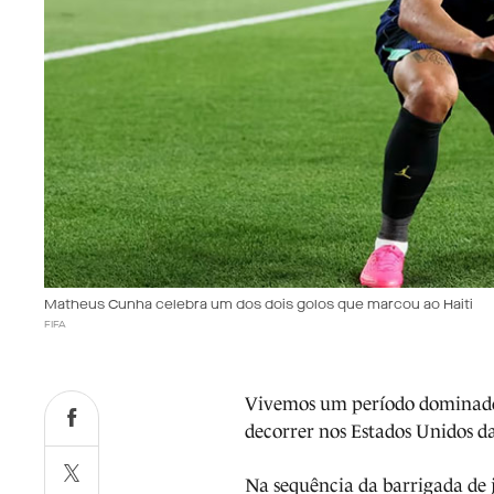
Matheus Cunha celebra um dos dois golos que marcou ao Haiti
FIFA
Vivemos um período dominado 
decorrer nos Estados Unidos 
Na sequência da barrigada de j