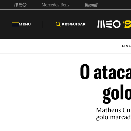
MENU
PESQUISAR
LIV
O ataca
golo
Matheus Cun
golo marcad