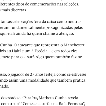
iferentes tipos de comemorações nas seleções.
 mais discretas.
 tantas celebrações fora da caixa como noutras
ue eram fundamentalmente protagonizadas pelas
 aqui e ali ainda há quem chame a atenção.
s Cunha. O atacante que representa o Manchester
ois ao Haiti e um à Escócia – e em todos eles
 remete para o… surf. Algo quem também faz no
so, o jogador de 27 anos festeja como se estivesse
ando assim uma modalidade que também pratica
onado.
al do estado de Paraíba, Matheus Cunha revela
 com o surf. “Comecei a surfar na Baía Formosa”,