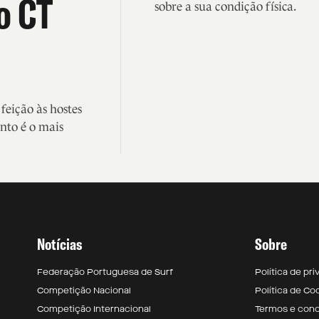
o CT
sobre a sua condição física.
eição às hostes
nto é o mais
Notícias
Sobre
Federação Portuguesa de Surf
Política de pr
Competição Nacional
Política de Co
Competição Internacional
Termos e con