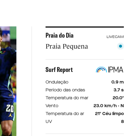
Praia do Dia
LIVECAM
Praia Pequena
Surf Report
Ondulação
0.9 m
Período das ondas
3.7 s
Temperatura do mar
20.0º
Vento
23.0 km/h - N
Temperatura do ar
21º Céu limpo
UV
8