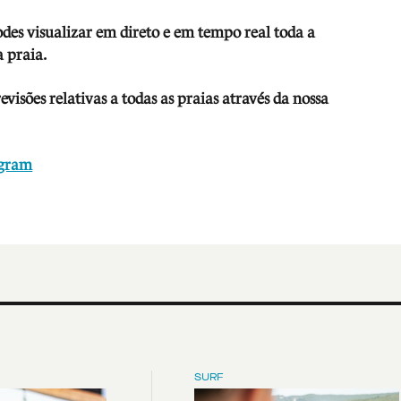
odes visua
lizar em direto e em tempo real toda a
 praia.
isões relativas a todas as praias através da nossa
agram
SURF