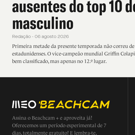
ausentes do top 10 d
masculino
Redação - 06 agosto 2026
Primeira metade da presente temporada não correu de f
estadunidenses. O vice-campeão mundial Griffin Colapi
bem classificado, mas apenas no 12.º lugar.
Assina o Beachcam + e aproveita já!
Oferecemos um período experimental de 7
dias, totalmente gratuito! E lembra-te,