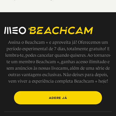
Assina o Beachcam + e aproveita já! Oferecemos um
período experimental de 7 dias, totalmente gratuito! E
lembra-te, podes cancelar quando quiseres. Ao tornares-
te um membro Beachcam +, ganhas acesso ilimitado e
sem anúncios às nossas livecams, além de uma série de
outras vantagens exclusivas. Não deixes para depois,
vem viver a experiência completa Beachcam + hoje!
ADERE JÁ