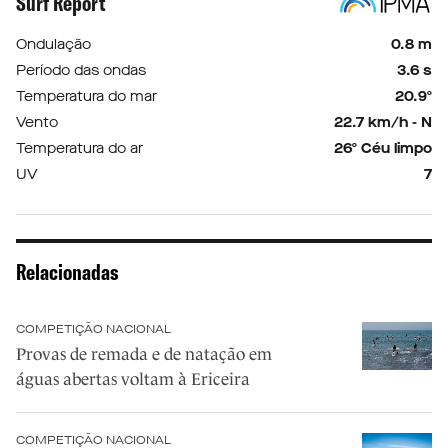
Surf Report
Ondulação
0.8 m
Período das ondas
3.6 s
Temperatura do mar
20.9º
Vento
22.7 km/h - N
Temperatura do ar
26º Céu limpo
UV
7
Relacionadas
COMPETIÇÃO NACIONAL
Provas de remada e de natação em
águas abertas voltam à Ericeira
COMPETIÇÃO NACIONAL