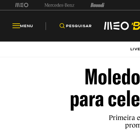
MENU
PESQUISAR
LIV
Moledo 
para cele
Primeira e
prom