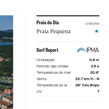
Praia do Dia
LIVECAM
Praia Pequena
Surf Report
Ondulação
0.8 m
Período das ondas
3.6 s
Temperatura do mar
20.9º
Vento
22.7 km/h - N
Temperatura do ar
26º Céu limpo
UV
7