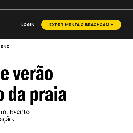
LOGIN
EXPERIMENTA O BEACHCAM +
BENZ
te verão
o da praia
lho. Evento
ação.