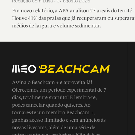
Redação com Lusa - 07 agosto 2026
Em novo relatório, a APA analisou 27 areais do territór
Houve 41% das praias que já recuperaram ou superara
médios de largura e volume sedimentar.
Assina o Beachcam + e aproveita já!
Oferecemos um período experimental de 7
dias, totalmente gratuito! E lembra-te,
podes cancelar quando quiseres. Ao
tornares-te um membro Beachcam +,
ganhas acesso ilimitado e sem anúncios às
nossas livecams, além de uma série de