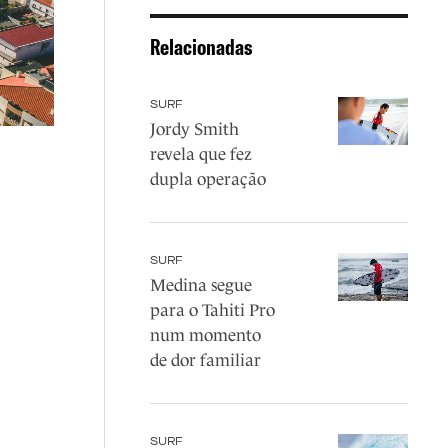
Relacionadas
SURF
Jordy Smith
revela que fez
dupla operação
SURF
Medina segue
para o Tahiti Pro
num momento
de dor familiar
SURF