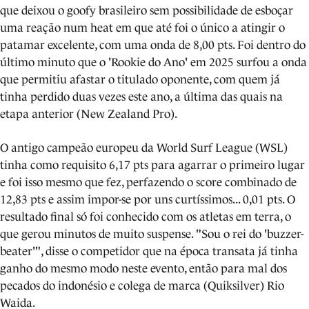
que deixou o goofy brasileiro sem possibilidade de esboçar
uma reação num heat em que até foi o único a atingir o
patamar excelente, com uma onda de 8,00 pts. Foi dentro do
último minuto que o 'Rookie do Ano' em 2025 surfou a onda
que permitiu afastar o titulado oponente, com quem já
tinha perdido duas vezes este ano, a última das quais na
etapa anterior (New Zealand Pro).
O antigo campeão europeu da World Surf League (WSL)
tinha como requisito 6,17 pts para agarrar o primeiro lugar
e foi isso mesmo que fez, perfazendo o score combinado de
12,83 pts e assim impor-se por uns curtíssimos... 0,01 pts. O
resultado final só foi conhecido com os atletas em terra, o
que gerou minutos de muito suspense. "Sou o rei do 'buzzer-
beater'", disse o competidor que na época transata já tinha
ganho do mesmo modo neste evento, então para mal dos
pecados do indonésio e colega de marca (Quiksilver) Rio
Waida.