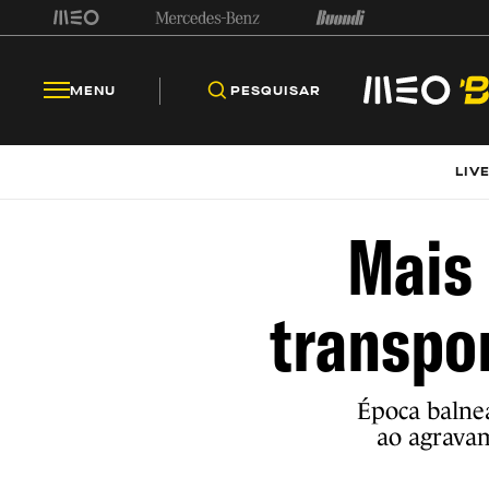
MENU
PESQUISAR
LIV
Mais 
transpor
Época balnea
ao agravam