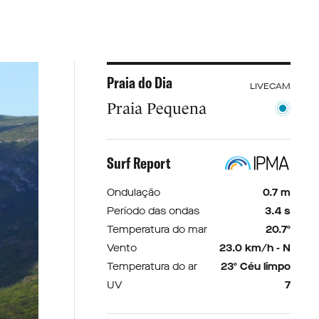
Praia do Dia
LIVECAM
Praia Pequena
Surf Report
Ondulação
0.7 m
Período das ondas
3.4 s
Temperatura do mar
20.7º
Vento
23.0 km/h - N
Temperatura do ar
23º Céu limpo
UV
7