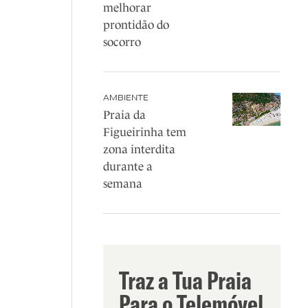
melhorar
prontidão do
socorro
AMBIENTE
Praia da
Figueirinha tem
zona interdita
durante a
semana
Traz a Tua Praia
Para o Telemóvel