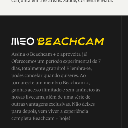
conjunta em três areais: Saúde, Cornélia e Mata.
Assina o Beachcam + e aproveita já!
Oferecemos um período experimental de 7
dias, totalmente gratuito! E lembra-te,
podes cancelar quando quiseres. Ao
tornares-te um membro Beachcam +,
ganhas acesso ilimitado e sem anúncios às
nossas livecams, além de uma série de
outras vantagens exclusivas. Não deixes
para depois, vem viver a experiência
completa Beachcam + hoje!