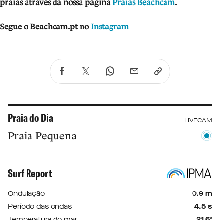
praias através da nossa página
Praias Beachcam
.
Segue o Beachcam.pt no
Instagram
Praia do Dia
LIVECAM
Praia Pequena
Surf Report
Ondulação
0.9 m
Período das ondas
4.5 s
Temperatura do mar
21.6º