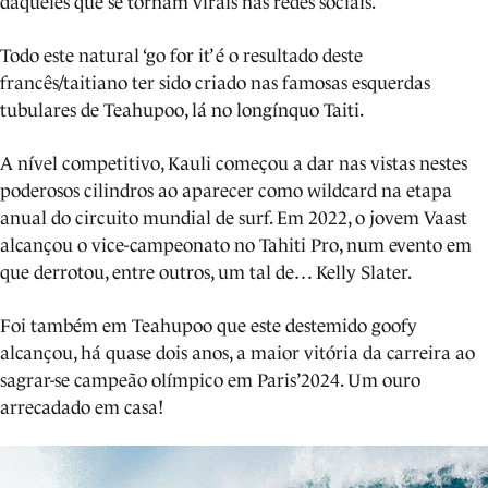
daqueles que se tornam virais nas redes sociais.
Todo este natural ‘go for it’ é o resultado deste
francês/taitiano ter sido criado nas famosas esquerdas
tubulares de Teahupoo, lá no longínquo Taiti.
A nível competitivo, Kauli começou a dar nas vistas nestes
poderosos cilindros ao aparecer como wildcard na etapa
anual do circuito mundial de surf. Em 2022, o jovem Vaast
alcançou o vice-campeonato no Tahiti Pro, num evento em
que derrotou, entre outros, um tal de… Kelly Slater.
Foi também em Teahupoo que este destemido goofy
alcançou, há quase dois anos, a maior vitória da carreira ao
sagrar-se campeão olímpico em Paris’2024. Um ouro
arrecadado em casa!