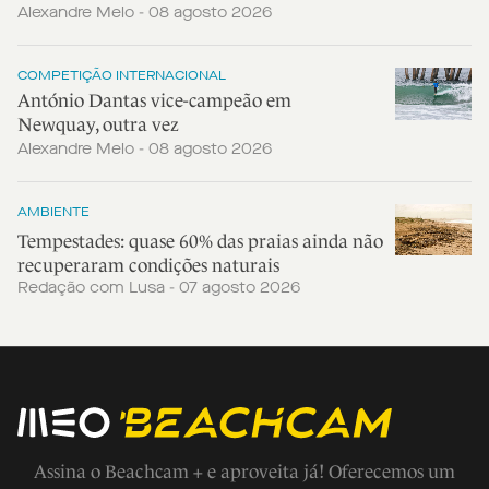
Alexandre Melo - 08 agosto 2026
COMPETIÇÃO INTERNACIONAL
António Dantas vice-campeão em
Newquay, outra vez
Alexandre Melo - 08 agosto 2026
AMBIENTE
Tempestades: quase 60% das praias ainda não
recuperaram condições naturais
Redação com Lusa - 07 agosto 2026
Assina o Beachcam + e aproveita já! Oferecemos um