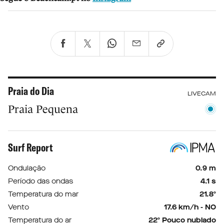
Praia do Dia
LIVECAM
Praia Pequena
Surf Report
Ondulação
0.9 m
Período das ondas
4.1 s
Temperatura do mar
21.8º
Vento
17.6 km/h - NO
Temperatura do ar
22º Pouco nublado