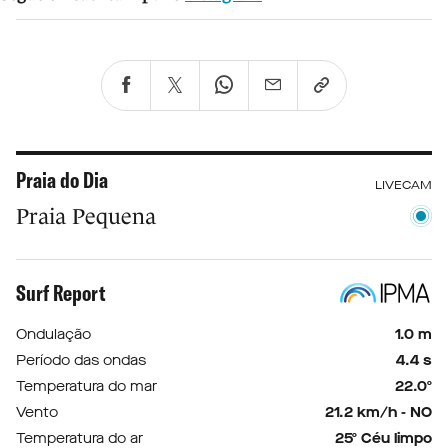
Praia do Dia
LIVECAM
Praia Pequena
Surf Report
Ondulação
1.0 m
Período das ondas
4.4 s
Temperatura do mar
22.0º
Vento
21.2 km/h - NO
Temperatura do ar
25º Céu limpo