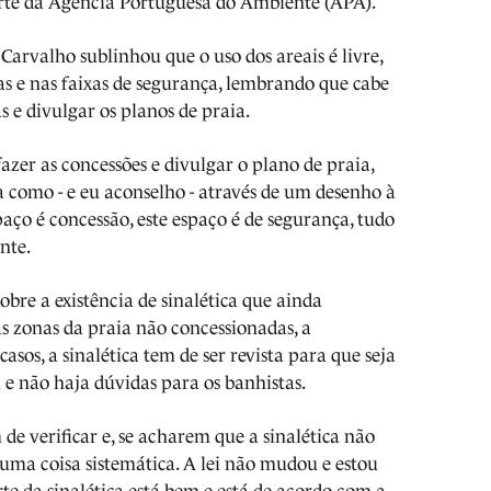
rte da Agência Portuguesa do Ambiente (APA).
arvalho sublinhou que o uso dos areais é livre,
as e nas faixas de segurança, lembrando que cabe
as e divulgar os planos de praia.
zer as concessões e divulgar o plano de praia,
a como - e eu aconselho - através de um desenho à
spaço é concessão, este espaço é de segurança, tudo
ante.
obre a existência de sinalética que ainda
s zonas da praia não concessionadas, a
casos, a sinalética tem de ser revista para que seja
 e não haja dúvidas para os banhistas.
de verificar e, se acharem que a sinalética não
é uma coisa sistemática. A lei não mudou e estou