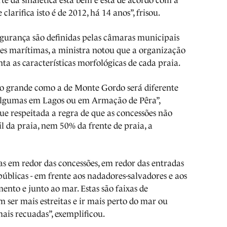
e da sinalética está bem e está de acordo com a
larifica isto é de 2012, há 14 anos”, frisou.
gurança são definidas pelas câmaras municipais
es marítimas, a ministra notou que a organização
ta as características morfológicas de cada praia.
o grande como a de Monte Gordo será diferente
lgumas em Lagos ou em Armação de Pêra”,
que respeitada a regra de que as concessões não
l da praia, nem 50% da frente de praia, a
as em redor das concessões, em redor das entradas
públicas - em frente aos nadadores-salvadores e aos
mento e junto ao mar. Estas são faixas de
 ser mais estreitas e ir mais perto do mar ou
mais recuadas”, exemplificou.