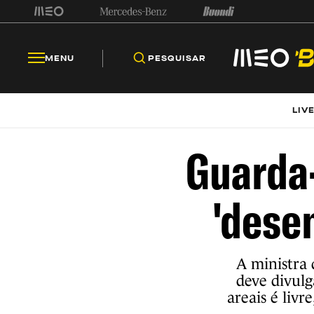
MENU
PESQUISAR
LIV
Guarda
'dese
A ministra 
deve divulg
areais é livr