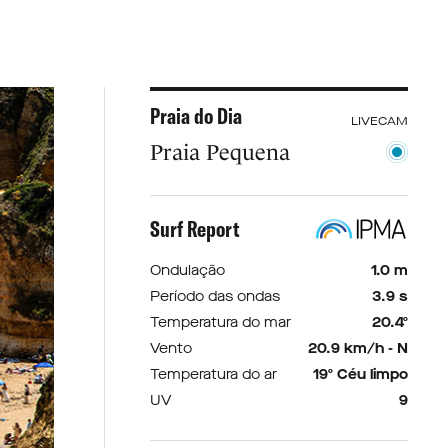
Praia do Dia
LIVECAM
Praia Pequena
Surf Report
Ondulação
1.0 m
Período das ondas
3.9 s
Temperatura do mar
20.4º
Vento
20.9 km/h - N
Temperatura do ar
19º Céu limpo
UV
9