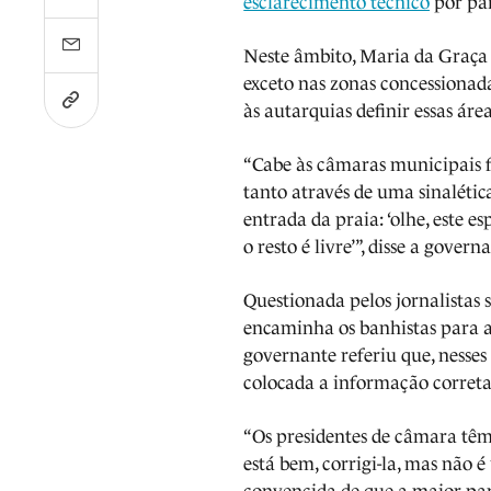
esclarecimento técnico
por pa
Neste âmbito, Maria da Graça C
exceto nas zonas concessionad
às autarquias definir essas áre
“Cabe às câmaras municipais fa
tanto através de uma sinalétic
entrada da praia: ‘olhe, este e
o resto é livre’”, disse a govern
Questionada pelos jornalistas s
encaminha os banhistas para a
governante referiu que, nesses 
colocada a informação correta
“Os presidentes de câmara têm 
está bem, corrigi-la, mas não 